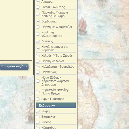
Αγραφα
Πιερία: Όλυμπος
Πάρνηθα: Φαράγγι
Χούνης με μωρό
Βαρδούσια
Πάρνηθα: Φλαμπούρι
Κυλλήνη:
Φλαμπουρίτσα
Λούσιος
Χανιά: Φαράγγι της
Σαμαριάς
Χελμός: Ύδατα Στυγός
Πάρνηθα: Μόλα
Επόμενο ταξίδι »
Καλάβρυτα - Βουραϊκός
Πάρνωνας
Νότια Εύβοια -
Κάρυστος: Φαράγγι
Δημοσάρη
Ευρυτανία: Φαράγγι
Πάντα Βρέχει
Λίμνη Πλαστήρα
Εκδρομικά
Ρώμη
Σκόπελος
Σίφνος
Κάρπαθος