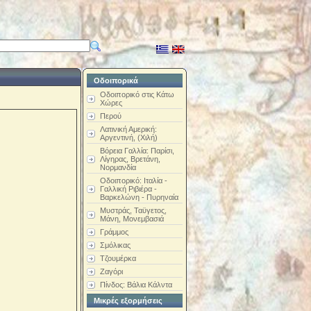
Οδοιπορικά
Οδοιπορικό στις Κάτω
Χώρες
Περού
Λατινική Αμερική:
Αργεντινή, (Χιλή)
Βόρεια Γαλλία: Παρίσι,
Λίγηρας, Βρετάνη,
Νορμανδία
Οδοιπορικό: Ιταλία -
Γαλλική Ριβιέρα -
Βαρκελώνη - Πυρηναία
Μυστράς, Ταϋγετος,
Μάνη, Μονεμβασιά
Γράμμος
Σμόλικας
Τζουμέρκα
Ζαγόρι
Πίνδος: Βάλια Κάλντα
Μικρές εξορμήσεις