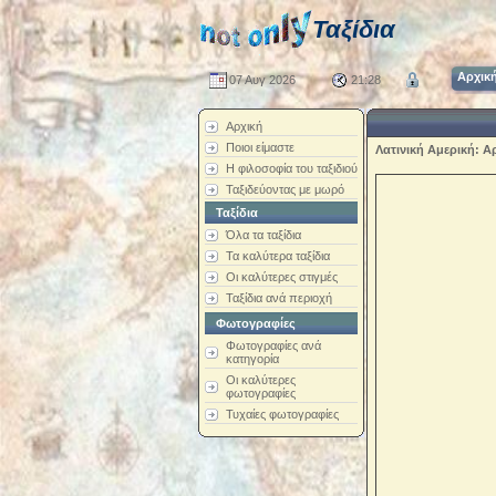
Ταξίδια
Αρχικ
07 Αυγ 2026
21:28
Αρχική
Ποιοι είμαστε
Λατινική Αμερική: Αρ
Η φιλοσοφία του ταξιδιού
Ταξιδεύοντας με μωρό
Ταξίδια
Όλα τα ταξίδια
Τα καλύτερα ταξίδια
Οι καλύτερες στιγμές
Ταξίδια ανά περιοχή
Φωτογραφίες
Φωτογραφίες ανά
κατηγορία
Οι καλύτερες
φωτογραφίες
Τυχαίες φωτογραφίες