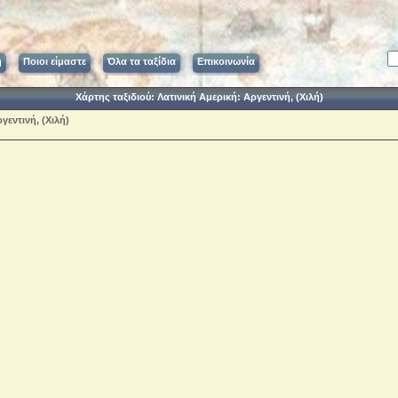
ή
Ποιοι είμαστε
Όλα τα ταξίδια
Επικοινωνία
Χάρτης ταξιδιού: Λατινική Αμερική: Αργεντινή, (Χιλή)
γεντινή, (Χιλή)